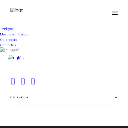
Tradição
P
r
o
j
e
t
o
s
C
o
f
i
n
a
n
c
i
a
d
o
s
Mestria em Escala
Co-criação
Contactos
024321 - BARCELA I 4.0
BARCELA